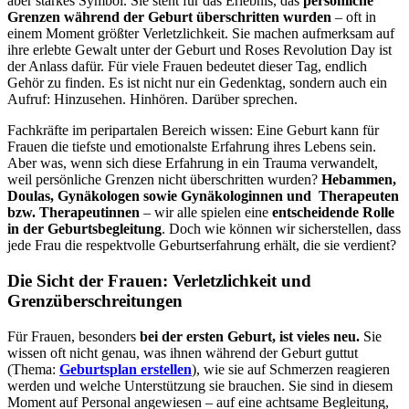
aber starkes Symbol. Sie steht für das Erlebnis, das
persönliche
Grenzen während der Geburt überschritten wurden
– oft in
einem Moment größter Verletzlichkeit. Sie machen aufmerksam auf
ihre erlebte Gewalt unter der Geburt und Roses Revolution Day ist
der Anlass dafür. Für viele Frauen bedeutet dieser Tag, endlich
Gehör zu finden. Es ist nicht nur ein Gedenktag, sondern auch ein
Aufruf: Hinzusehen. Hinhören. Darüber sprechen.
Fachkräfte im peripartalen Bereich wissen: Eine Geburt kann für
Frauen die tiefste und emotionalste Erfahrung ihres Lebens sein.
Aber was, wenn sich diese Erfahrung in ein Trauma verwandelt,
weil persönliche Grenzen nicht überschritten wurden?
Hebammen,
Doulas, Gynäkologen sowie Gynäkologinnen und Therapeuten
bzw. Therapeutinnen
– wir alle spielen eine
entscheidende Rolle
in der Geburtsbegleitung
. Doch wie können wir sicherstellen, dass
jede Frau die respektvolle Geburtserfahrung erhält, die sie verdient?
Die Sicht der Frauen: Verletzlichkeit und
Grenzüberschreitungen
Für Frauen, besonders
bei der ersten Geburt, ist vieles neu.
Sie
wissen oft nicht genau, was ihnen während der Geburt guttut
(Thema:
Geburtsplan erstellen
), wie sie auf Schmerzen reagieren
werden und welche Unterstützung sie brauchen. Sie sind in diesem
Moment auf Personal angewiesen – auf eine achtsame Begleitung,