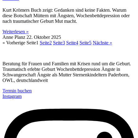
Kurt Krömers Buch zeigt: Gedanken sind keine Fakten. Warum
diese Botschaft Müttern mit Ängsten, Wochenbettdepression oder
nach traumatischer Geburt Mut macht.
Weiterlesen »
Anne Planz
22. Oktober 2025
« Vorherige
Seite
1
Seite
2
Seite
3
Seite
4
Seite
5
Nächste »
Beratung für Frauen und Familien mit Krisen rund um die Geburt.
Traumatisch erlebte Geburt Wochenbettdepression Ängste in
Schwangerschaft Ängste als Mutter Sternenkindeltern Paderborn,
OWL, deutschlandweit
Termin buchen
Instagram