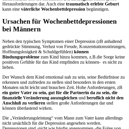
Herausforderungen dar. Auch eine
traumatisch erlebte Geburt
kann eine
väterliche
Wochenbettdepression
begünstigen.
Ursachen für Wochenbettdepressionen
bei Männern
Neben den typischen Symptomen einer Depression (zB anhaltend
gedrückte Stimmung, Verlust von Freude, Konzentrationsstörungen,
Hoffnungslosigkeit & Schuldgefühlen)
können
Bindungsprobleme
zum Kind hinzu kommen, z.B.die Sorge keine
positiven Gefühle für das Kind empfinden zu können- es nicht zu
lieben.
Der Wunsch dem Kind emotional nah zu sein, seine Bedürfnisse zu
erkennen und zufrieden zu stellen sind besonders in den ersten
Monaten nicht leicht und brauchen Zeit. Hohe Anforderungen, zB
ein guter Vater zu sein,
gut für die Partnerin da zu sein, die
finanzielle Veränderung auszugleichen
und
beruflich nicht den
Anschluß zu verlieren
stellen große Anforderungen dar und
können überlastend wirken.
Die „Veränderungsleistung“ vom Mann zum Vater kann allerdings
nicht ursächlich für die Depression angesehen werden.
Depressionen sind -nicht wie häufig angenommen -die Folge von