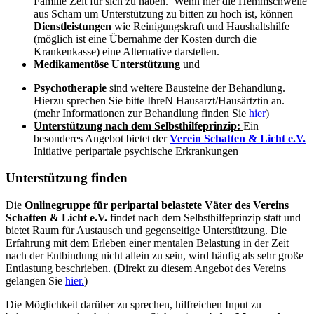
Familie Zeit für sich zu haben. Wenn hier die Hemmschwelle
aus Scham um Unterstützung zu bitten zu hoch ist, können
Dienstleistungen
wie Reinigungskraft und Haushaltshilfe
(möglich ist eine Übernahme der Kosten durch die
Krankenkasse) eine Alternative darstellen.
Medikamentöse Unterstützung
und
Psychotherapie
sind weitere Bausteine der Behandlung.
Hierzu sprechen Sie bitte IhreN Hausarzt/Hausärtztin an.
(mehr Informationen zur Behandlung finden Sie
hier
)
Unterstützung nach dem Selbsthilfeprinzip:
Ein
besonderes Angebot bietet der
Verein Schatten & Licht e.V.
Initiative peripartale psychische Erkrankungen
Unterstützung finden
Die
Onlinegruppe für peripartal belastete Väter
des Vereins
Schatten & Licht e.V.
findet nach dem Selbsthilfeprinzip statt und
bietet Raum für Austausch und gegenseitige Unterstützung. Die
Erfahrung mit dem Erleben einer mentalen Belastung in der Zeit
nach der Entbindung nicht allein zu sein, wird häufig als sehr große
Entlastung beschrieben. (Direkt zu diesem Angebot des Vereins
gelangen Sie
hier.
)
Die Möglichkeit darüber zu sprechen, hilfreichen Input zu